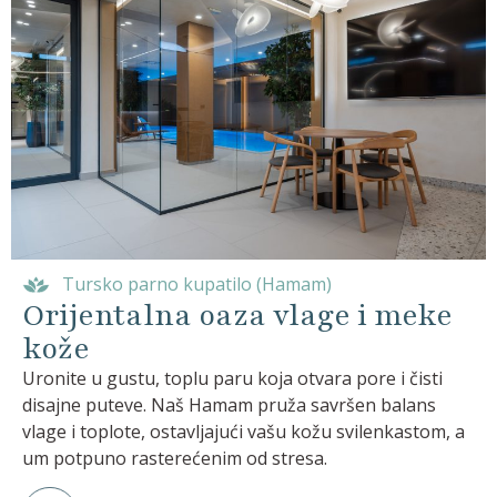
Tursko parno kupatilo (Hamam)
Orijentalna oaza vlage i meke
kože
Uronite u gustu, toplu paru koja otvara pore i čisti
disajne puteve. Naš Hamam pruža savršen balans
vlage i toplote, ostavljajući vašu kožu svilenkastom, a
um potpuno rasterećenim od stresa.