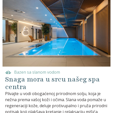
Bazen sa slanom vodom
Snaga mora u srcu našeg spa
centra
Plivajte u vodi obogaćenoj prirodnom solju, koja je
nežna prema vašoj koži i očima. Slana voda pomaže u
regeneraciji kože, deluje protivupalno i pruža prirodni
potisak koji olakšava kretanje i relaksaciju mišića.