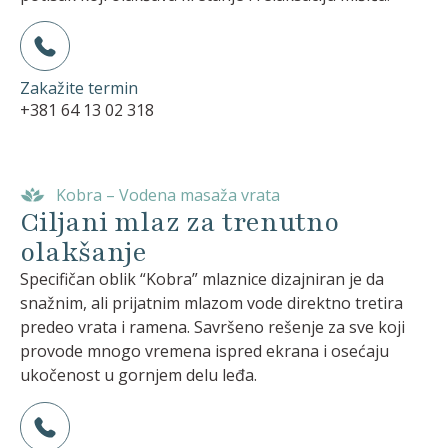
Zakažite termin
+381 64 13 02 318
Kobra – Vodena masaža vrata
Ciljani mlaz za trenutno
olakšanje
Specifičan oblik “Kobra” mlaznice dizajniran je da
snažnim, ali prijatnim mlazom vode direktno tretira
predeo vrata i ramena. Savršeno rešenje za sve koji
provode mnogo vremena ispred ekrana i osećaju
ukočenost u gornjem delu leđa.