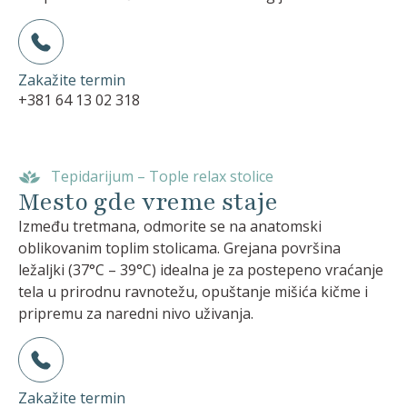
Zakažite termin
+381 64 13 02 318
Tepidarijum – Tople relax stolice
Mesto gde vreme staje
Između tretmana, odmorite se na anatomski
oblikovanim toplim stolicama. Grejana površina
ležaljki (37°C – 39°C) idealna je za postepeno vraćanje
tela u prirodnu ravnotežu, opuštanje mišića kičme i
pripremu za naredni nivo uživanja.
Zakažite termin