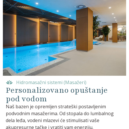
Hidromasažni sistemi (Masažeri)
Personalizovano opuštanje
pod vodom
Naš bazen je opremljen strateški postavljenim
podvodnim masažerima. Od stopala do lumbalnog
dela leđa, vodeni mlazevi će stimulisati vaše
akupresurne tačke i vratiti vam energiju.