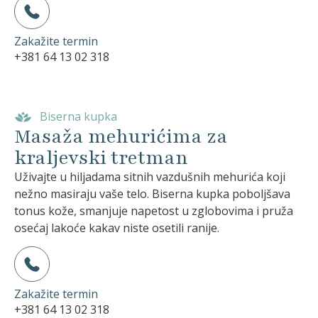
Zakažite termin
+381 64 13 02 318
Biserna kupka
Masaža mehurićima za
kraljevski tretman
Uživajte u hiljadama sitnih vazdušnih mehurića koji
nežno masiraju vaše telo. Biserna kupka poboljšava
tonus kože, smanjuje napetost u zglobovima i pruža
osećaj lakoće kakav niste osetili ranije.
Zakažite termin
+381 64 13 02 318