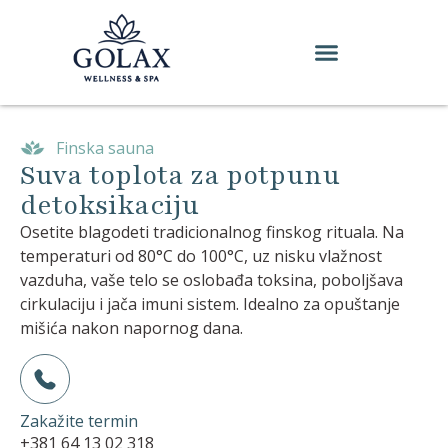
Finska sauna
Suva toplota za potpunu
detoksikaciju
Osetite blagodeti tradicionalnog finskog rituala. Na
temperaturi od 80°C do 100°C, uz nisku vlažnost
vazduha, vaše telo se oslobađa toksina, poboljšava
cirkulaciju i jača imuni sistem. Idealno za opuštanje
mišića nakon napornog dana.
Zakažite termin
+381 64 13 02 318